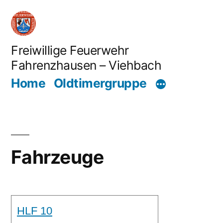
Zum
Inhalt
springen
Freiwillige Feuerwehr
Fahrenzhausen – Viehbach
Home
Oldtimergruppe
Fahrzeuge
HLF 10